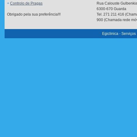
+
Controlo de Pragas
Rua Calouste Gulbenkia
6300-670 Guarda
Obrigado pela sua preferência!!!
Tel. 271 211 416 (Chama
900 (Chamada rede móv
Egiclinica - Serviço