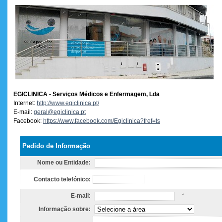
EGICLINICA - Serviços Médicos e Enfermagem, Lda
Internet:
http://www.egiclinica.pt/
E-mail:
geral@egiclinica.pt
Facebook:
https://www.facebook.com/Egiclinica?fref=ts
Pedido de Informação
Nome ou Entidade:
Contacto telefónico:
E-mail:
*
Informação sobre: